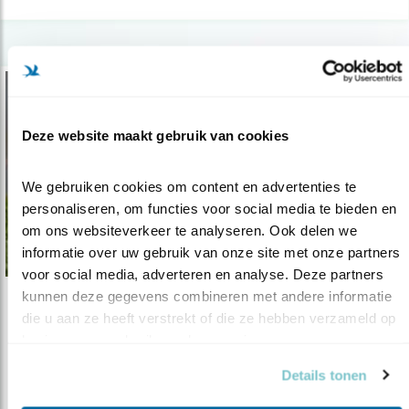
Deze website maakt gebruik van cookies
We gebruiken cookies om content en advertenties te 
personaliseren, om functies voor social media te bieden en 
om ons websiteverkeer te analyseren. Ook delen we 
informatie over uw gebruik van onze site met onze partners 
voor social media, adverteren en analyse. Deze partners 
kunnen deze gegevens combineren met andere informatie 
Verdieping
die u aan ze heeft verstrekt of die ze hebben verzameld op 
Broedplekken voor pioniervogels
basis van uw gebruik van hun services.
28.07.20
Nieuw onderzoek om pioniersoorten beter te
Details tonen
kunnen beschermen.