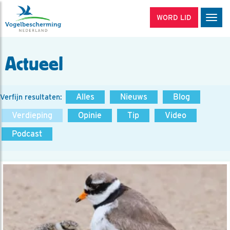
WORD LID
Men
Actueel
Alles
Nieuws
Blog
Verfijn resultaten:
Verdieping
Opinie
Tip
Video
Podcast