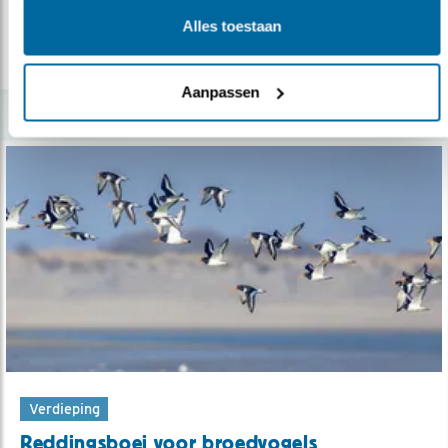
Alles toestaan
lees meer
Aanpassen
Verdieping
Reddingsboei voor broedvogels