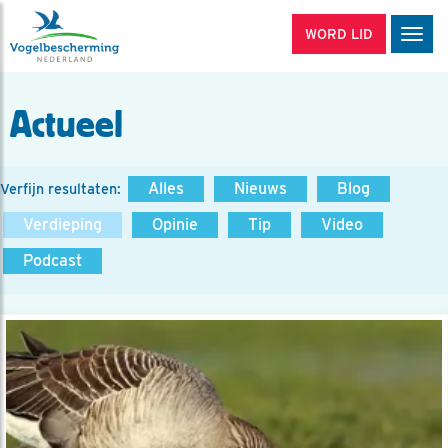
WORD LID
Men
Actueel
Alles
Nieuws
Blog
Verfijn resultaten:
Verdieping
Opinie
Tip
Video
Podcast