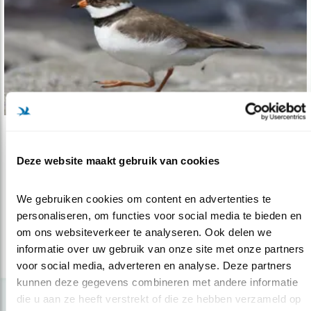
Verdieping
Deze website maakt gebruik van cookies
Kustvogels met succes aan de dijk gezet
20.11.23
Veelbelovende pilot om kustvogels in Zeeland
We gebruiken cookies om content en advertenties te 
aan broedplekken te helpen.
personaliseren, om functies voor social media te bieden en 
om ons websiteverkeer te analyseren. Ook delen we 
informatie over uw gebruik van onze site met onze partners 
lees meer
voor social media, adverteren en analyse. Deze partners 
kunnen deze gegevens combineren met andere informatie 
die u aan ze heeft verstrekt of die ze hebben verzameld op 