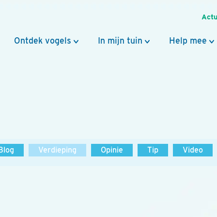
Actu
Ontdek vogels
In mijn tuin
Help mee
Blog
Verdieping
Opinie
Tip
Video