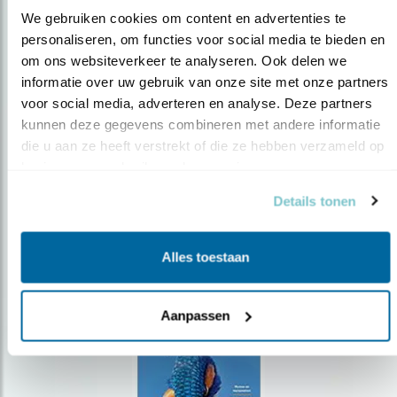
We gebruiken cookies om content en advertenties te 
personaliseren, om functies voor social media te bieden en 
om ons websiteverkeer te analyseren. Ook delen we 
Op de hoogte blijven?
informatie over uw gebruik van onze site met onze partners 
Meld je aan en ontvang nieuws, inspiratie, acties en tips
voor social media, adverteren en analyse. Deze partners 
over vogels en activiteiten van Vogelbescherming.
kunnen deze gegevens combineren met andere informatie 
die u aan ze heeft verstrekt of die ze hebben verzameld op 
AANMELDEN VOGELNIEUWS
basis van uw gebruik van hun services.
Details tonen
Volg ons via social media
Alles toestaan
Aanpassen