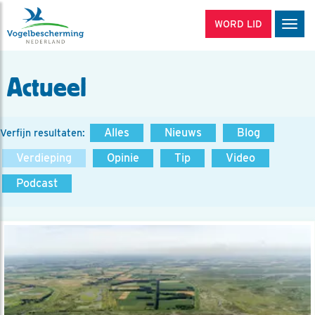
WORD LID
Men
Actueel
Alles
Nieuws
Blog
Verfijn resultaten:
Verdieping
Opinie
Tip
Video
Podcast