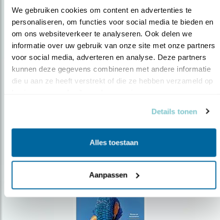
We gebruiken cookies om content en advertenties te 
personaliseren, om functies voor social media te bieden en 
om ons websiteverkeer te analyseren. Ook delen we 
Op de hoogte blijven?
informatie over uw gebruik van onze site met onze partners 
Meld je aan en ontvang nieuws, inspiratie, acties en tips
voor social media, adverteren en analyse. Deze partners 
over vogels en activiteiten van Vogelbescherming.
kunnen deze gegevens combineren met andere informatie 
die u aan ze heeft verstrekt of die ze hebben verzameld op 
AANMELDEN VOGELNIEUWS
basis van uw gebruik van hun services.
Details tonen
Volg ons via social media
Alles toestaan
Aanpassen