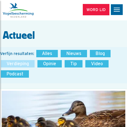
WORD LID
Men
Actueel
Alles
Nieuws
Blog
Verfijn resultaten:
Verdieping
Opinie
Tip
Video
Podcast