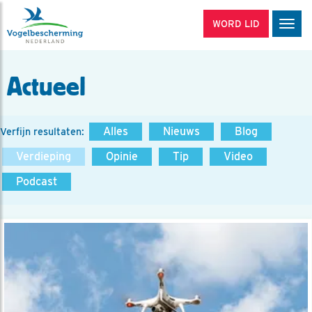
WORD LID
Men
Actueel
Alles
Nieuws
Blog
Verfijn resultaten:
Verdieping
Opinie
Tip
Video
Podcast