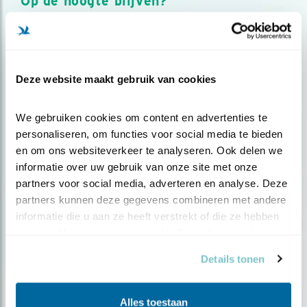
Op de hoogte blijven?
Meld je aan en ontvang nieuws, inspiratie, acties en tips
over vogels en activiteiten van Vogelbescherming.
AANMELDEN VOGELNIEUWS
Deze website maakt gebruik van cookies
Volg ons via social media
We gebruiken cookies om content en advertenties te 
personaliseren, om functies voor social media te bieden 
en om ons websiteverkeer te analyseren. Ook delen we 
informatie over uw gebruik van onze site met onze 
partners voor social media, adverteren en analyse. Deze 
partners kunnen deze gegevens combineren met andere 
informatie die u aan ze heeft verstrekt of die ze hebben 
verzameld op basis van uw gebruik van hun services.
Details tonen
Alles toestaan