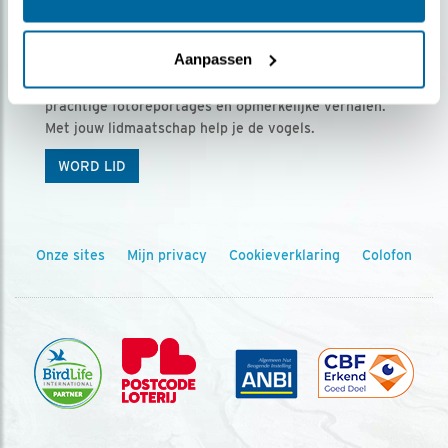
Ontvang 5 x Vogels voor € 36,00 per jaar
Aanpassen
Vogels is het tijdschrift voor onze leden, met
prachtige fotoreportages en opmerkelijke verhalen.
Met jouw lidmaatschap help je de vogels.
WORD LID
Onze sites
Mijn privacy
Cookieverklaring
Colofon