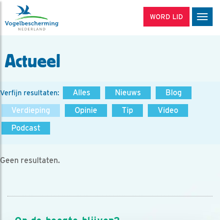
WORD LID
Men
Actueel
Alles
Nieuws
Blog
Verfijn resultaten:
Verdieping
Opinie
Tip
Video
Podcast
Geen resultaten.