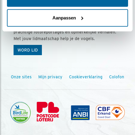
Ontvang 5 x Vogels voor € 36,00 per jaar
Aanpassen
Vogels is het tijdschrift voor onze leden, met
prachtige fotoreportages en opmerkelijke verhalen.
Met jouw lidmaatschap help je de vogels.
WORD LID
Onze sites
Mijn privacy
Cookieverklaring
Colofon