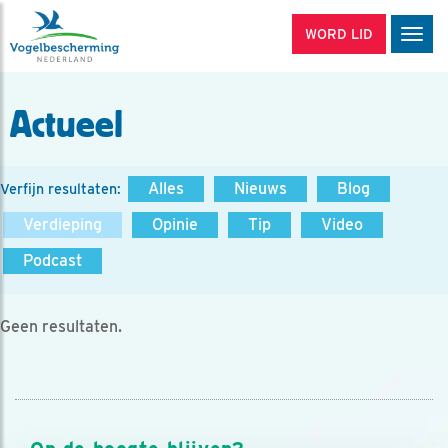
WORD LID
Men
Actueel
Alles
Nieuws
Blog
Verfijn resultaten:
Verdieping
Opinie
Tip
Video
Podcast
Geen resultaten.