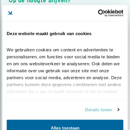
Op de hoogte blijven?
Meld je aan en ontvang nieuws, inspiratie, acties en tips
over vogels en activiteiten van Vogelbescherming.
AANMELDEN VOGELNIEUWS
Deze website maakt gebruik van cookies
Volg ons via social media
We gebruiken cookies om content en advertenties te 
personaliseren, om functies voor social media te bieden 
en om ons websiteverkeer te analyseren. Ook delen we 
informatie over uw gebruik van onze site met onze 
partners voor social media, adverteren en analyse. Deze 
partners kunnen deze gegevens combineren met andere 
informatie die u aan ze heeft verstrekt of die ze hebben 
verzameld op basis van uw gebruik van hun services.
Details tonen
Alles toestaan