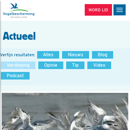
WORD LID
Men
Actueel
Alles
Nieuws
Blog
Verfijn resultaten:
Verdieping
Opinie
Tip
Video
Podcast