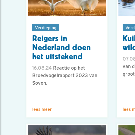
Verdieping
Verd
Reigers in
Kui
Nederland doen
wil
het uitstekend
07.0
van d
16.08.24
Reactie op het
groot
Broedvogelrapport 2023 van
Sovon.
lees meer
lees 