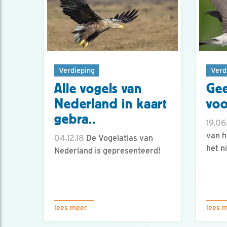
Verdieping
Verd
Alle vogels van
Gee
Nederland in kaart
voo
gebra..
19.06
van h
04.12.18
De Vogelatlas van
het n
Nederland is gepresenteerd!
lees meer
lees 