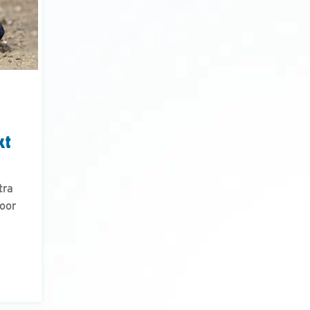
kt
tra
voor