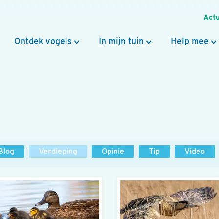
Actu
Ontdek vogels
In mijn tuin
Help mee
Blog
Verdieping
Opinie
Tip
Video