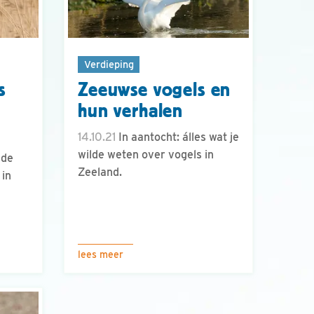
Verdieping
s
Zeeuwse vogels en
hun verhalen
14.10.21
In aantocht: álles wat je
wilde weten over vogels in
 de
Zeeland.
 in
lees meer