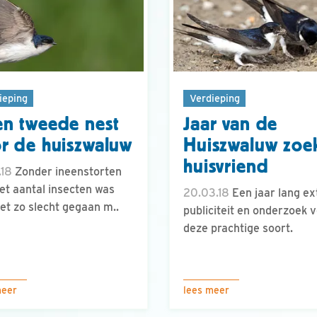
ieping
Verdieping
n tweede nest
Jaar van de
r de huiszwaluw
Huiszwaluw zoe
huisvriend
.18
Zonder ineenstorten
et aantal insecten was
20.03.18
Een jaar lang ex
iet zo slecht gegaan m..
publiciteit en onderzoek 
deze prachtige soort.
meer
lees meer