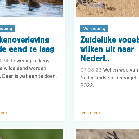
ieping
Verdieping
kenoverleving
Zuidelijke vogel
de eend te laag
wijken uit naar
Nederl..
8.24
Te weinig kuikens
e wilde eend worden
07.08.23
Wel en wee van
. Daar is wat aan te doen.
Nederlandse broedvogels
2022.
meer
lees meer