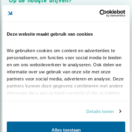
Op de hoogte blijven?
Meld je aan en ontvang nieuws, inspiratie, acties en tips
over vogels en activiteiten van Vogelbescherming.
AANMELDEN VOGELNIEUWS
Deze website maakt gebruik van cookies
Volg ons via social media
We gebruiken cookies om content en advertenties te 
personaliseren, om functies voor social media te bieden 
en om ons websiteverkeer te analyseren. Ook delen we 
informatie over uw gebruik van onze site met onze 
partners voor social media, adverteren en analyse. Deze 
partners kunnen deze gegevens combineren met andere 
informatie die u aan ze heeft verstrekt of die ze hebben 
verzameld op basis van uw gebruik van hun services.
Details tonen
Alles toestaan