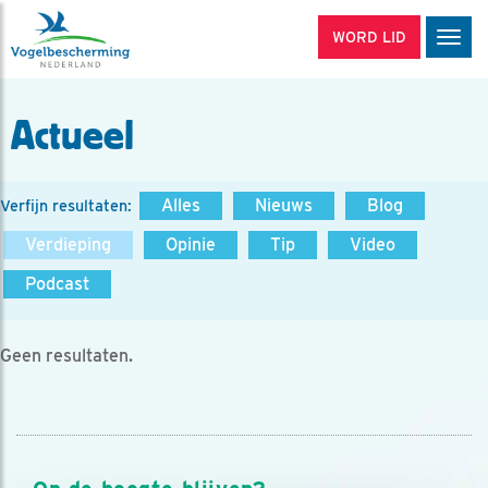
WORD LID
Men
Actueel
Alles
Nieuws
Blog
Verfijn resultaten:
Verdieping
Opinie
Tip
Video
Podcast
Geen resultaten.