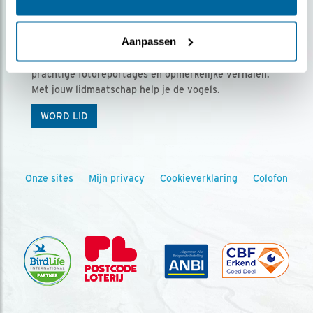
Ontvang 5 x Vogels voor € 36,00 per jaar
Aanpassen
Vogels is het tijdschrift voor onze leden, met
prachtige fotoreportages en opmerkelijke verhalen.
Met jouw lidmaatschap help je de vogels.
WORD LID
Onze sites
Mijn privacy
Cookieverklaring
Colofon