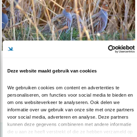
Verdieping
Deze website maakt gebruik van cookies
Nulmeting patrijzen in Groningen biedt o..
22.06.23
De patrijs is enorm afgenomen in Nederland,
We gebruiken cookies om content en advertenties te 
ook in Groningen. Structurele v..
personaliseren, om functies voor social media te bieden en 
om ons websiteverkeer te analyseren. Ook delen we 
informatie over uw gebruik van onze site met onze partners 
lees meer
voor social media, adverteren en analyse. Deze partners 
kunnen deze gegevens combineren met andere informatie 
die u aan ze heeft verstrekt of die ze hebben verzameld op 