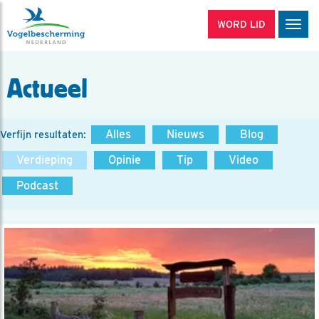
WORD LID
Men
Actueel
Alles
Nieuws
Blog
Verfijn resultaten:
Verdieping
Opinie
Tip
Video
Podcast