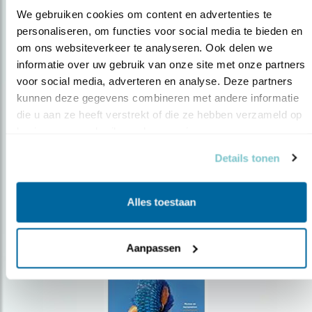
We gebruiken cookies om content en advertenties te 
personaliseren, om functies voor social media te bieden en 
om ons websiteverkeer te analyseren. Ook delen we 
Op de hoogte blijven?
informatie over uw gebruik van onze site met onze partners 
Meld je aan en ontvang nieuws, inspiratie, acties en tips
voor social media, adverteren en analyse. Deze partners 
over vogels en activiteiten van Vogelbescherming.
kunnen deze gegevens combineren met andere informatie 
die u aan ze heeft verstrekt of die ze hebben verzameld op 
AANMELDEN VOGELNIEUWS
basis van uw gebruik van hun services.
Details tonen
Volg ons via social media
Alles toestaan
Aanpassen