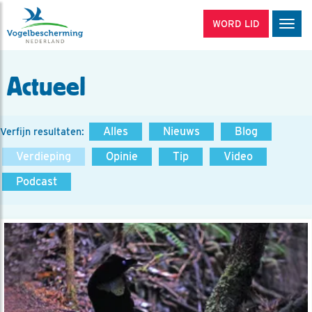
WORD LID
Men
Actueel
Alles
Nieuws
Blog
Verfijn resultaten:
Verdieping
Opinie
Tip
Video
Podcast