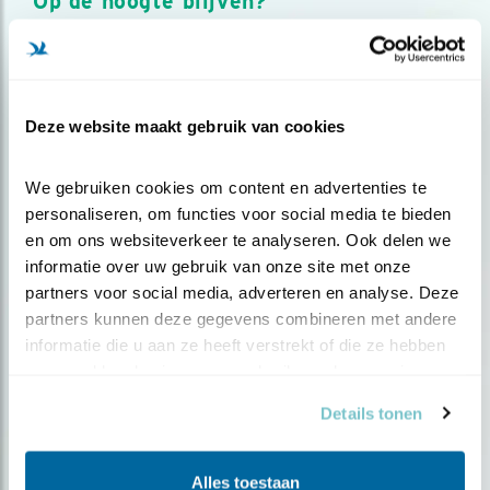
Op de hoogte blijven?
Meld je aan en ontvang nieuws, inspiratie, acties en tips
over vogels en activiteiten van Vogelbescherming.
AANMELDEN VOGELNIEUWS
Deze website maakt gebruik van cookies
Volg ons via social media
We gebruiken cookies om content en advertenties te 
personaliseren, om functies voor social media te bieden 
en om ons websiteverkeer te analyseren. Ook delen we 
informatie over uw gebruik van onze site met onze 
partners voor social media, adverteren en analyse. Deze 
partners kunnen deze gegevens combineren met andere 
informatie die u aan ze heeft verstrekt of die ze hebben 
verzameld op basis van uw gebruik van hun services.
Details tonen
Alles toestaan