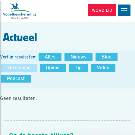
WORD LID
Men
Actueel
Alles
Nieuws
Blog
Verfijn resultaten:
Verdieping
Opinie
Tip
Video
Podcast
Geen resultaten.