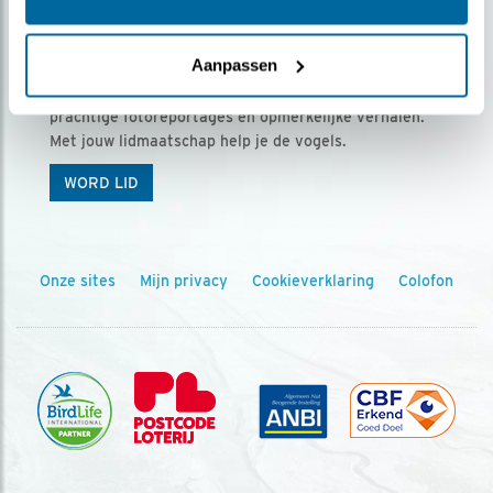
Ontvang 5 x Vogels voor € 36,00 per jaar
Aanpassen
Vogels is het tijdschrift voor onze leden, met
prachtige fotoreportages en opmerkelijke verhalen.
Met jouw lidmaatschap help je de vogels.
WORD LID
Onze sites
Mijn privacy
Cookieverklaring
Colofon