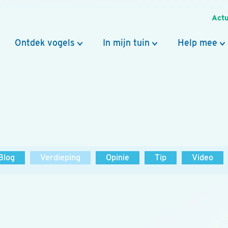
Actu
Ontdek vogels
In mijn tuin
Help mee
Blog
Verdieping
Opinie
Tip
Video