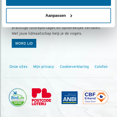
Ontvang 5 x Vogels voor € 36,00 per jaar
Aanpassen
Vogels is het tijdschrift voor onze leden, met
prachtige fotoreportages en opmerkelijke verhalen.
Met jouw lidmaatschap help je de vogels.
WORD LID
Onze sites
Mijn privacy
Cookieverklaring
Colofon