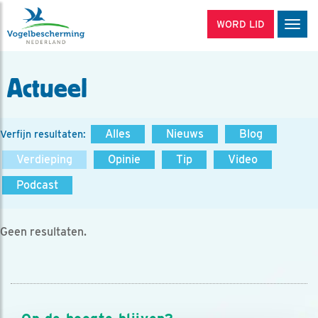
WORD LID
Men
Actueel
Alles
Nieuws
Blog
Verfijn resultaten:
Verdieping
Opinie
Tip
Video
Podcast
Geen resultaten.