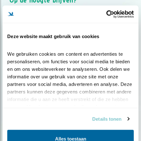
Op de hoogte blijven?
Meld je aan en ontvang nieuws, inspiratie, acties en tips
over vogels en activiteiten van Vogelbescherming.
AANMELDEN VOGELNIEUWS
Deze website maakt gebruik van cookies
Volg ons via social media
We gebruiken cookies om content en advertenties te 
personaliseren, om functies voor social media te bieden 
en om ons websiteverkeer te analyseren. Ook delen we 
informatie over uw gebruik van onze site met onze 
partners voor social media, adverteren en analyse. Deze 
partners kunnen deze gegevens combineren met andere 
informatie die u aan ze heeft verstrekt of die ze hebben 
verzameld op basis van uw gebruik van hun services.
Details tonen
Alles toestaan