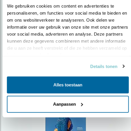
We gebruiken cookies om content en advertenties te 
personaliseren, om functies voor social media te bieden en 
om ons websiteverkeer te analyseren. Ook delen we 
Op de hoogte blijven?
informatie over uw gebruik van onze site met onze partners 
Meld je aan en ontvang nieuws, inspiratie, acties en tips
voor social media, adverteren en analyse. Deze partners 
over vogels en activiteiten van Vogelbescherming.
kunnen deze gegevens combineren met andere informatie 
die u aan ze heeft verstrekt of die ze hebben verzameld op 
AANMELDEN VOGELNIEUWS
basis van uw gebruik van hun services.
Details tonen
Volg ons via social media
Alles toestaan
Aanpassen