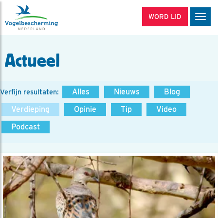
WORD LID
Men
Actueel
Alles
Nieuws
Blog
Verfijn resultaten:
Verdieping
Opinie
Tip
Video
Podcast