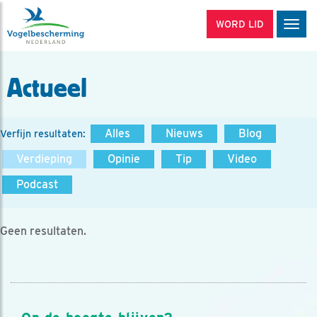
WORD LID
Men
Actueel
Alles
Nieuws
Blog
Verfijn resultaten:
Verdieping
Opinie
Tip
Video
Podcast
Geen resultaten.