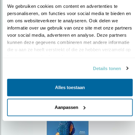
We gebruiken cookies om content en advertenties te 
personaliseren, om functies voor social media te bieden en 
om ons websiteverkeer te analyseren. Ook delen we 
Op de hoogte blijven?
informatie over uw gebruik van onze site met onze partners 
Meld je aan en ontvang nieuws, inspiratie, acties en tips
voor social media, adverteren en analyse. Deze partners 
over vogels en activiteiten van Vogelbescherming.
kunnen deze gegevens combineren met andere informatie 
die u aan ze heeft verstrekt of die ze hebben verzameld op 
AANMELDEN VOGELNIEUWS
basis van uw gebruik van hun services.
Details tonen
Volg ons via social media
Alles toestaan
Aanpassen