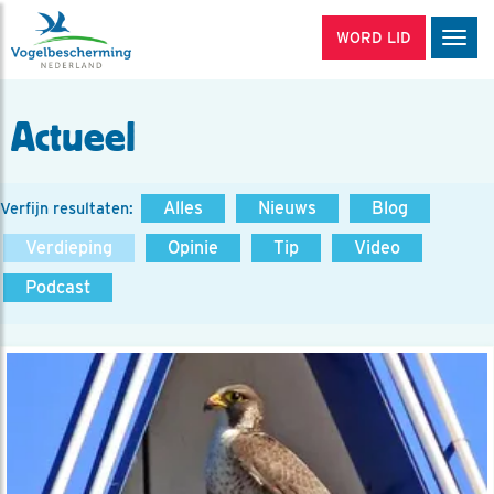
WORD LID
Men
Actueel
Alles
Nieuws
Blog
Verfijn resultaten:
Verdieping
Opinie
Tip
Video
Podcast