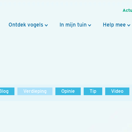
Actu
Ontdek vogels
In mijn tuin
Help mee
Blog
Verdieping
Opinie
Tip
Video