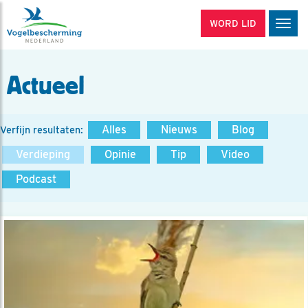
WORD LID
Men
Actueel
Alles
Nieuws
Blog
Verfijn resultaten:
Verdieping
Opinie
Tip
Video
Podcast