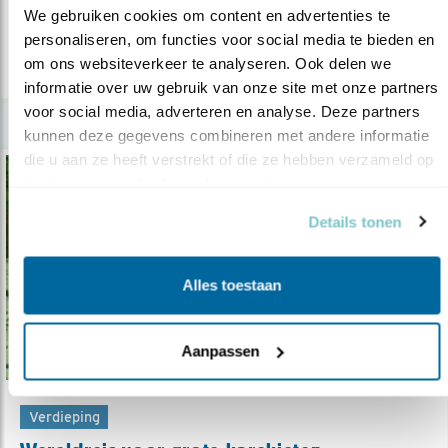
We gebruiken cookies om content en advertenties te 
personaliseren, om functies voor social media te bieden en 
om ons websiteverkeer te analyseren. Ook delen we 
lees meer
informatie over uw gebruik van onze site met onze partners 
voor social media, adverteren en analyse. Deze partners 
kunnen deze gegevens combineren met andere informatie 
die u aan ze heeft verstrekt of die ze hebben verzameld op 
basis van uw gebruik van hun services.
Details tonen
Alles toestaan
Aanpassen
Verdieping