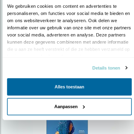
We gebruiken cookies om content en advertenties te 
personaliseren, om functies voor social media te bieden en 
om ons websiteverkeer te analyseren. Ook delen we 
Op de hoogte blijven?
informatie over uw gebruik van onze site met onze partners 
Meld je aan en ontvang nieuws, inspiratie, acties en tips
voor social media, adverteren en analyse. Deze partners 
over vogels en activiteiten van Vogelbescherming.
kunnen deze gegevens combineren met andere informatie 
die u aan ze heeft verstrekt of die ze hebben verzameld op 
AANMELDEN VOGELNIEUWS
basis van uw gebruik van hun services.
Details tonen
Volg ons via social media
Alles toestaan
Aanpassen