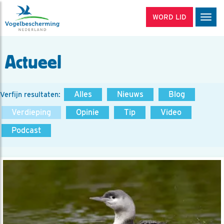
WORD LID
Men
Actueel
Alles
Nieuws
Blog
Verfijn resultaten:
Verdieping
Opinie
Tip
Video
Podcast