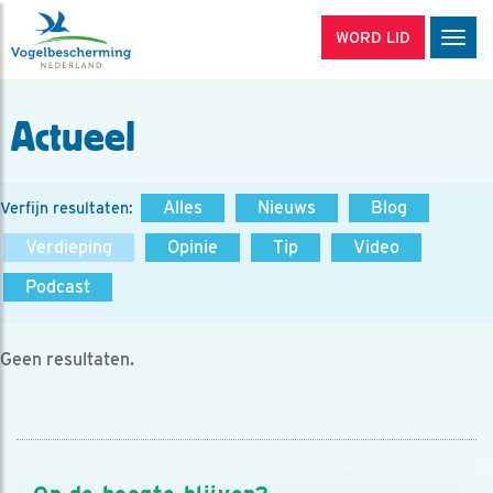
WORD LID
Men
Actueel
Alles
Nieuws
Blog
Verfijn resultaten:
Verdieping
Opinie
Tip
Video
Podcast
Geen resultaten.