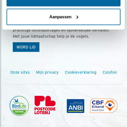
Ontvang 5 x Vogels voor € 36,00 per jaar
Aanpassen
Vogels is het tijdschrift voor onze leden, met
prachtige fotoreportages en opmerkelijke verhalen.
Met jouw lidmaatschap help je de vogels.
WORD LID
Onze sites
Mijn privacy
Cookieverklaring
Colofon