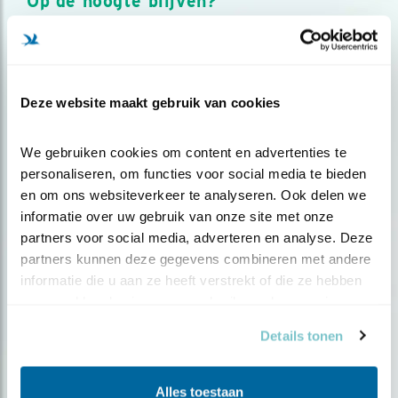
Op de hoogte blijven?
Meld je aan en ontvang nieuws, inspiratie, acties en tips
over vogels en activiteiten van Vogelbescherming.
AANMELDEN VOGELNIEUWS
Deze website maakt gebruik van cookies
Volg ons via social media
We gebruiken cookies om content en advertenties te 
personaliseren, om functies voor social media te bieden 
en om ons websiteverkeer te analyseren. Ook delen we 
informatie over uw gebruik van onze site met onze 
partners voor social media, adverteren en analyse. Deze 
partners kunnen deze gegevens combineren met andere 
informatie die u aan ze heeft verstrekt of die ze hebben 
verzameld op basis van uw gebruik van hun services.
Details tonen
Alles toestaan