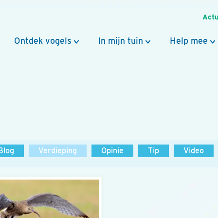
Actu
Ontdek vogels
In mijn tuin
Help mee
Blog
Verdieping
Opinie
Tip
Video