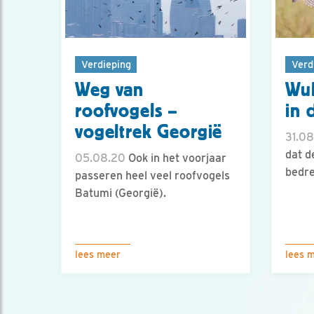
Verdieping
Verd
Weg van
Wul
roofvogels –
in 
vogeltrek Georgië
31.08
dat d
05.08.20
Ook in het voorjaar
bedre
passeren heel veel roofvogels
Batumi (Georgië).
lees meer
lees 