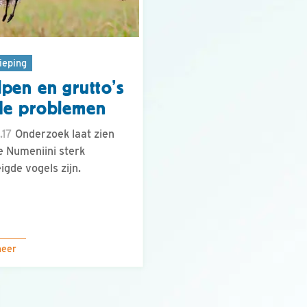
ieping
pen en grutto’s
de problemen
.17
Onderzoek laat zien
e Numeniini sterk
igde vogels zijn.
meer