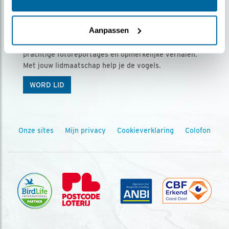
Ontvang 5 x Vogels voor € 36,00 per jaar
Aanpassen
Vogels is het tijdschrift voor onze leden, met
prachtige fotoreportages en opmerkelijke verhalen.
Met jouw lidmaatschap help je de vogels.
WORD LID
Onze sites
Mijn privacy
Cookieverklaring
Colofon