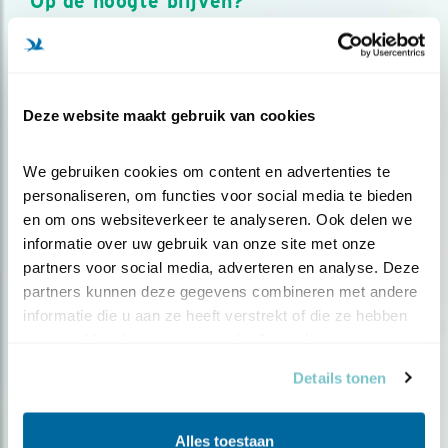
Op de hoogte blijven?
Meld je aan en ontvang nieuws, inspiratie, acties en tips
over vogels en activiteiten van Vogelbescherming.
AANMELDEN VOGELNIEUWS
Deze website maakt gebruik van cookies
Volg ons via social media
We gebruiken cookies om content en advertenties te 
personaliseren, om functies voor social media te bieden 
en om ons websiteverkeer te analyseren. Ook delen we 
informatie over uw gebruik van onze site met onze 
partners voor social media, adverteren en analyse. Deze 
partners kunnen deze gegevens combineren met andere 
informatie die u aan ze heeft verstrekt of die ze hebben 
verzameld op basis van uw gebruik van hun services.
Details tonen
Alles toestaan