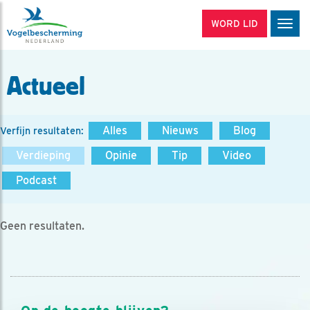
WORD LID
Men
Actueel
Alles
Nieuws
Blog
Verfijn resultaten:
Verdieping
Opinie
Tip
Video
Podcast
Geen resultaten.