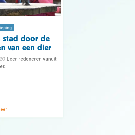
ieping
 stad door de
n van een dier
.20
Leer redeneren vanuit
er.
meer