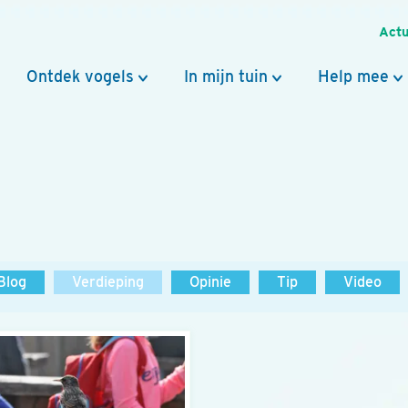
Actu
Ontdek vogels
In mijn tuin
Help mee
Blog
Verdieping
Opinie
Tip
Video