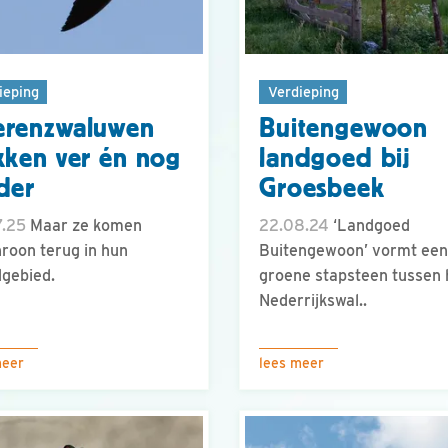
ieping
Verdieping
erenzwaluwen
Buitengewoon
kken ver én nog
landgoed bij
der
Groesbeek
7.25
Maar ze komen
22.08.24
‘Landgoed
roon terug in hun
Buitengewoon’ vormt een
gebied.
groene stapsteen tussen 
Nederrijkswal..
meer
lees meer