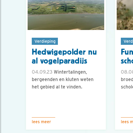
Verdieping
Verd
Hedwigepolder nu
Fun
al vogelparadijs
sch
04.09.23
Wintertalingen,
08.0
bergeenden en kluten weten
broed
het gebied al te vinden.
schol
lees meer
lees 