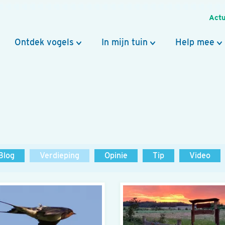
Actu
Ontdek vogels
In mijn tuin
Help mee
Blog
Verdieping
Opinie
Tip
Video