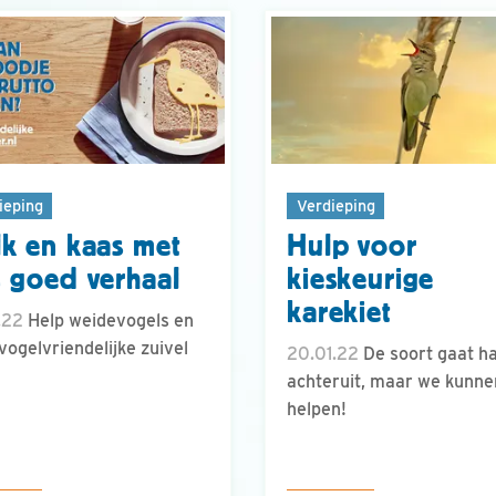
ieping
Verdieping
k en kaas met
Hulp voor
 goed verhaal
kieskeurige
karekiet
.22
Help weidevogels en
vogelvriendelijke zuivel
20.01.22
De soort gaat h
achteruit, maar we kunne
helpen!