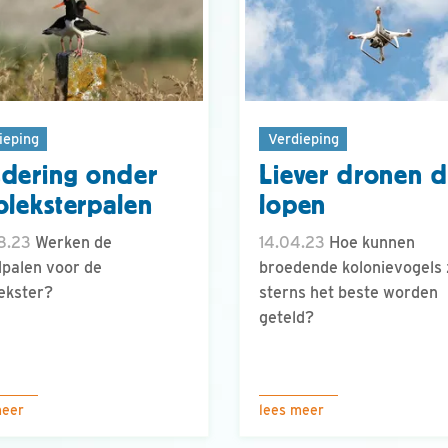
ieping
Verdieping
dering onder
Liever dronen 
oleksterpalen
lopen
8.23
Werken de
14.04.23
Hoe kunnen
palen voor de
broedende kolonievogels 
ekster?
sterns het beste worden
geteld?
meer
lees meer