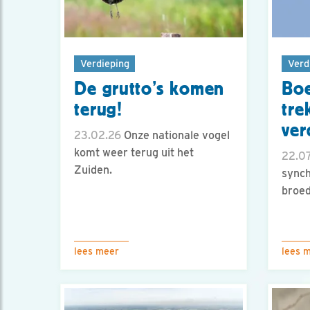
Verdieping
Verd
De grutto’s komen
Bo
terug!
tre
ver
23.02.26
Onze nationale vogel
komt weer terug uit het
22.0
Zuiden.
synch
broed
lees meer
lees 