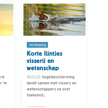
Verdieping
Korte lijntjes
visserij en
wetenschap
ard
19.01.22
Vogelbescherming
n ‘m
denkt samen met vissers en
wetenschappers na over
toekomst..