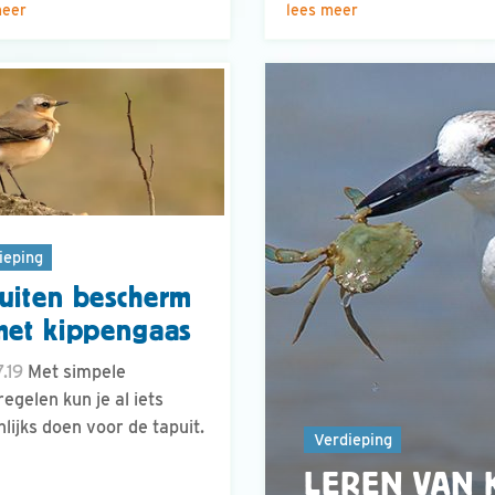
meer
lees meer
ieping
uiten bescherm
met kippengaas
.19
Met simpele
egelen kun je al iets
lijks doen voor de tapuit.
Verdieping
LEREN VAN 