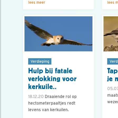
lees meer
lees 
Verdieping
Verd
Hulp bij fatale
Tap
verlokking voor
je 
kerkuile..
05.07
maatr
18.12.20
Draaiende rol op
wezen
hectometerpaaltjes redt
levens van kerkuilen.