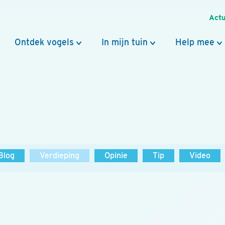
Actu
Ontdek vogels
In mijn tuin
Help mee
Blog
Verdieping
Opinie
Tip
Video