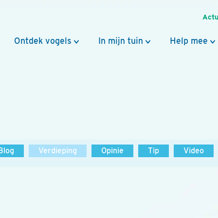
Actu
Ontdek vogels
In mijn tuin
Help mee
Blog
Verdieping
Opinie
Tip
Video