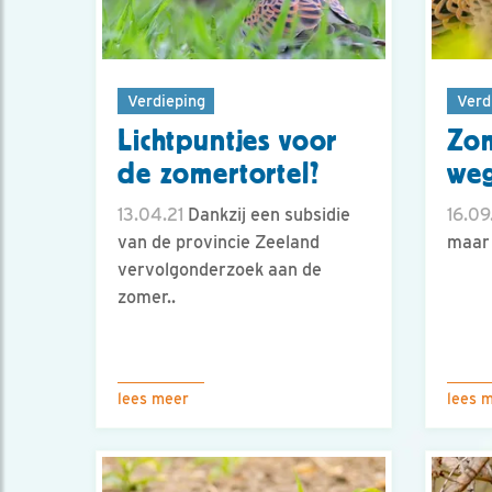
Verdieping
Verd
Lichtpuntjes voor
Zom
de zomertortel?
weg
13.04.21
Dankzij een subsidie
16.09
van de provincie Zeeland
maar 
vervolgonderzoek aan de
zomer..
lees meer
lees 