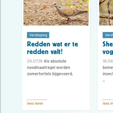
Verdieping
Verd
Redden wat er te
She
redden valt!
vog
24.07.18
Als absolute
18.06
noodmaatregel worden
bomen
zomertortels bijgevoerd.
insec
..
lees meer
lees 