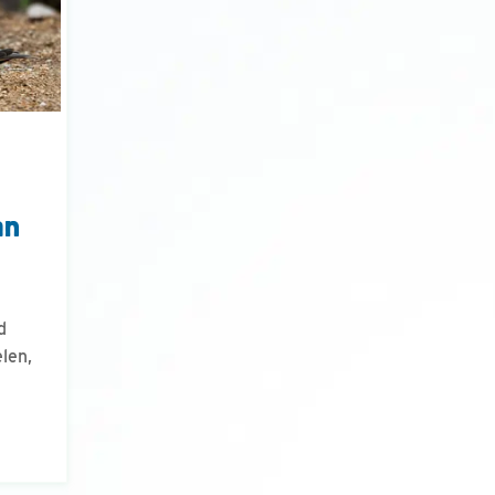
an
d
len,