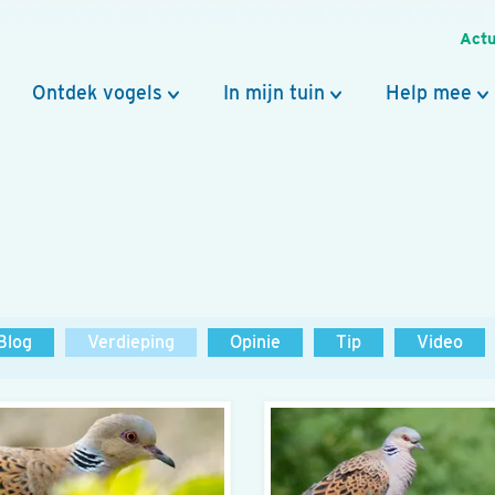
Actu
Ontdek vogels
In mijn tuin
Help mee
Blog
Verdieping
Opinie
Tip
Video