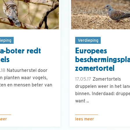
ieping
Verdieping
a-boter redt
Europees
els
beschermingspl
zomertortel
.18
Natuurherstel door
 planten waar vogels,
17.05.17
Zomertortels
ten en mensen beter van
druppelen weer in het lan
binnen. Inderdaad: druppe
want ..
meer
lees meer