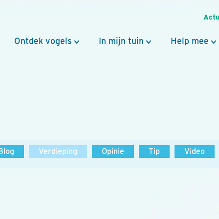
Actu
Ontdek vogels
In mijn tuin
Help mee
Blog
Verdieping
Opinie
Tip
Video