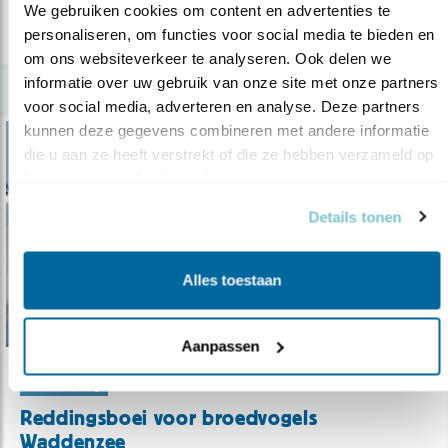
We gebruiken cookies om content en advertenties te 
personaliseren, om functies voor social media te bieden en 
lees meer
om ons websiteverkeer te analyseren. Ook delen we 
informatie over uw gebruik van onze site met onze partners 
voor social media, adverteren en analyse. Deze partners 
kunnen deze gegevens combineren met andere informatie 
die u aan ze heeft verstrekt of die ze hebben verzameld op 
basis van uw gebruik van hun services.
Details tonen
Alles toestaan
Aanpassen
Verdieping
Reddingsboei voor broedvogels
Waddenzee