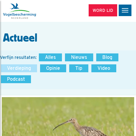
WORD LID
Men
Actueel
Alles
Nieuws
Blog
Verfijn resultaten:
Verdieping
Opinie
Tip
Video
Podcast