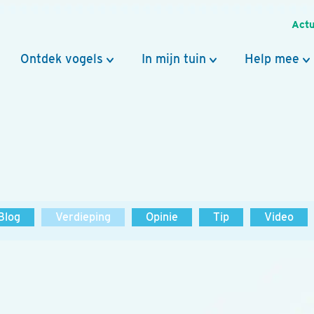
Actu
Ontdek vogels
In mijn tuin
Help mee
Blog
Verdieping
Opinie
Tip
Video