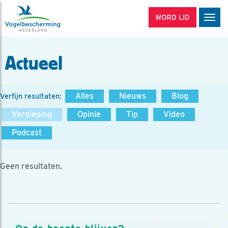
WORD LID
Men
Actueel
Alles
Nieuws
Blog
Verfijn resultaten:
Verdieping
Opinie
Tip
Video
Podcast
Geen resultaten.