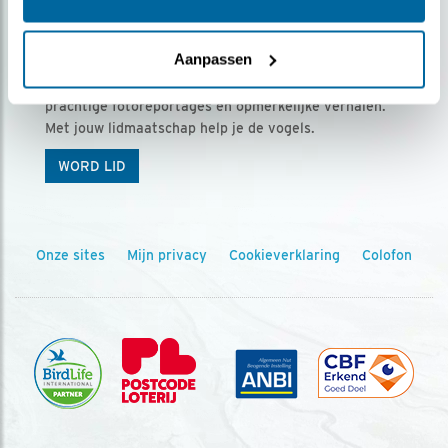
Ontvang 5 x Vogels voor € 36,00 per jaar
Aanpassen
Vogels is het tijdschrift voor onze leden, met
prachtige fotoreportages en opmerkelijke verhalen.
Met jouw lidmaatschap help je de vogels.
WORD LID
Onze sites
Mijn privacy
Cookieverklaring
Colofon