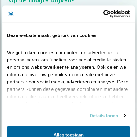
Op de hoogte blijven?
Meld je aan en ontvang nieuws, inspiratie, acties en tips
over vogels en activiteiten van Vogelbescherming.
AANMELDEN VOGELNIEUWS
Deze website maakt gebruik van cookies
Volg ons via social media
We gebruiken cookies om content en advertenties te 
personaliseren, om functies voor social media te bieden 
en om ons websiteverkeer te analyseren. Ook delen we 
informatie over uw gebruik van onze site met onze 
partners voor social media, adverteren en analyse. Deze 
partners kunnen deze gegevens combineren met andere 
informatie die u aan ze heeft verstrekt of die ze hebben 
verzameld op basis van uw gebruik van hun services.
Details tonen
Alles toestaan