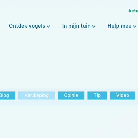
Actu
Ontdek vogels
In mijn tuin
Help mee
Blog
Verdieping
Opinie
Tip
Video