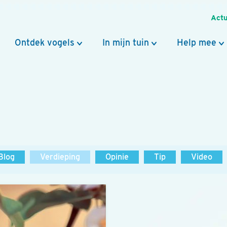
Actu
Ontdek vogels
In mijn tuin
Help mee
Blog
Verdieping
Opinie
Tip
Video