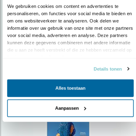
We gebruiken cookies om content en advertenties te 
personaliseren, om functies voor social media te bieden en 
om ons websiteverkeer te analyseren. Ook delen we 
Op de hoogte blijven?
informatie over uw gebruik van onze site met onze partners 
Meld je aan en ontvang nieuws, inspiratie, acties en tips
voor social media, adverteren en analyse. Deze partners 
over vogels en activiteiten van Vogelbescherming.
kunnen deze gegevens combineren met andere informatie 
die u aan ze heeft verstrekt of die ze hebben verzameld op 
AANMELDEN VOGELNIEUWS
basis van uw gebruik van hun services.
Details tonen
Volg ons via social media
Alles toestaan
Aanpassen