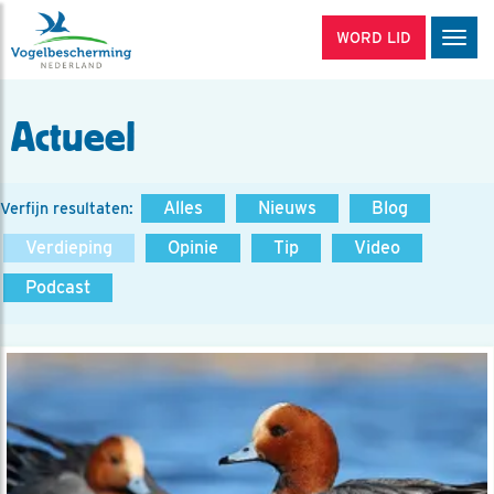
WORD LID
Men
Actueel
Alles
Nieuws
Blog
Verfijn resultaten:
Verdieping
Opinie
Tip
Video
Podcast