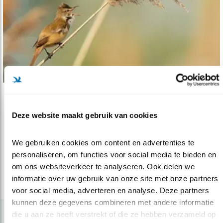
Verdieping
Deze website maakt gebruik van cookies
Beschermingsproject grote karekiet
01.09.21
Beter leefgebied voor de grote karekiet in de
We gebruiken cookies om content en advertenties te 
Oostelijke Vechtplassen en de..
personaliseren, om functies voor social media te bieden en 
om ons websiteverkeer te analyseren. Ook delen we 
informatie over uw gebruik van onze site met onze partners 
lees meer
voor social media, adverteren en analyse. Deze partners 
kunnen deze gegevens combineren met andere informatie 
die u aan ze heeft verstrekt of die ze hebben verzameld op 