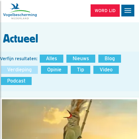
WORD LID
Men
Actueel
Alles
Nieuws
Blog
Verfijn resultaten:
Verdieping
Opinie
Tip
Video
Podcast