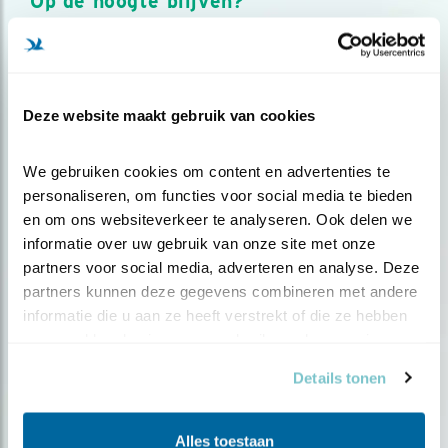
Op de hoogte blijven?
Meld je aan en ontvang nieuws, inspiratie, acties en tips
over vogels en activiteiten van Vogelbescherming.
AANMELDEN VOGELNIEUWS
Deze website maakt gebruik van cookies
Volg ons via social media
We gebruiken cookies om content en advertenties te 
personaliseren, om functies voor social media te bieden 
en om ons websiteverkeer te analyseren. Ook delen we 
informatie over uw gebruik van onze site met onze 
partners voor social media, adverteren en analyse. Deze 
partners kunnen deze gegevens combineren met andere 
informatie die u aan ze heeft verstrekt of die ze hebben 
verzameld op basis van uw gebruik van hun services.
Details tonen
Alles toestaan