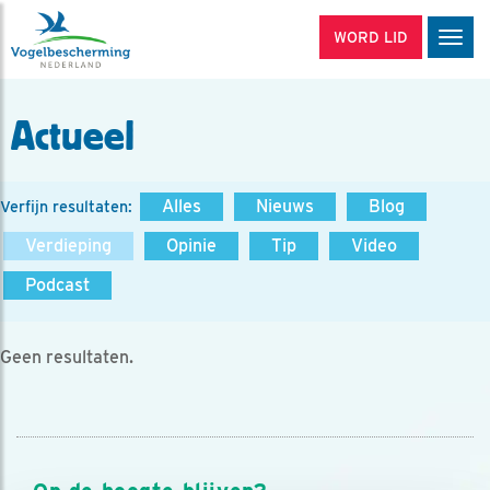
WORD LID
Men
Actueel
Alles
Nieuws
Blog
Verfijn resultaten:
Verdieping
Opinie
Tip
Video
Podcast
Geen resultaten.