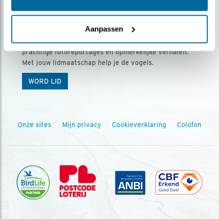
Ontvang 5 x Vogels voor € 36,00 per jaar
Aanpassen
Vogels is het tijdschrift voor onze leden, met
prachtige fotoreportages en opmerkelijke verhalen.
Met jouw lidmaatschap help je de vogels.
WORD LID
Onze sites
Mijn privacy
Cookieverklaring
Colofon