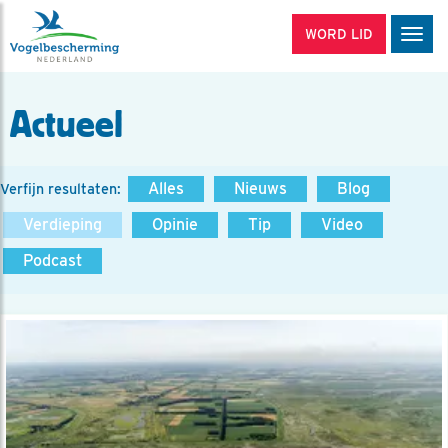
WORD LID
Men
Actueel
Alles
Nieuws
Blog
Verfijn resultaten:
Verdieping
Opinie
Tip
Video
Podcast