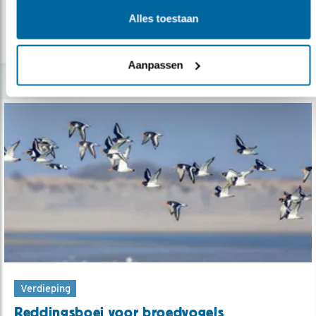
Alles toestaan
lees meer
Aanpassen
Verdieping
Reddingsboei voor broedvogels