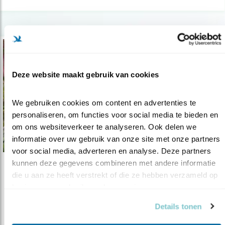
Deze website maakt gebruik van cookies
We gebruiken cookies om content en advertenties te 
personaliseren, om functies voor social media te bieden en 
om ons websiteverkeer te analyseren. Ook delen we 
informatie over uw gebruik van onze site met onze partners 
voor social media, adverteren en analyse. Deze partners 
kunnen deze gegevens combineren met andere informatie 
Verdieping
die u aan ze heeft verstrekt of die ze hebben verzameld op 
Broedvogels tellen met een drone
basis van uw gebruik van hun services.
25.06.20
Vanuit de lucht zijn de meeste broedkolonies
Details tonen
beter te tellen.