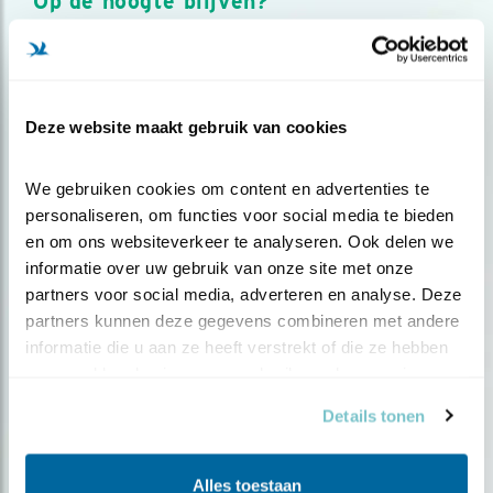
Op de hoogte blijven?
Meld je aan en ontvang nieuws, inspiratie, acties en tips
over vogels en activiteiten van Vogelbescherming.
AANMELDEN VOGELNIEUWS
Deze website maakt gebruik van cookies
Volg ons via social media
We gebruiken cookies om content en advertenties te 
personaliseren, om functies voor social media te bieden 
en om ons websiteverkeer te analyseren. Ook delen we 
informatie over uw gebruik van onze site met onze 
partners voor social media, adverteren en analyse. Deze 
partners kunnen deze gegevens combineren met andere 
informatie die u aan ze heeft verstrekt of die ze hebben 
verzameld op basis van uw gebruik van hun services.
Details tonen
Alles toestaan