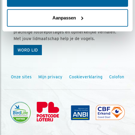
Ontvang 5 x Vogels voor € 36,00 per jaar
Aanpassen
Vogels is het tijdschrift voor onze leden, met
prachtige fotoreportages en opmerkelijke verhalen.
Met jouw lidmaatschap help je de vogels.
WORD LID
Onze sites
Mijn privacy
Cookieverklaring
Colofon