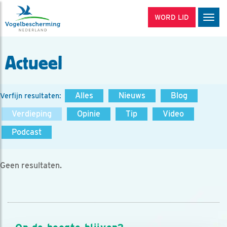
WORD LID
Men
Actueel
Alles
Nieuws
Blog
Verfijn resultaten:
Verdieping
Opinie
Tip
Video
Podcast
Geen resultaten.