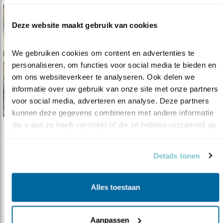
Deze website maakt gebruik van cookies
We gebruiken cookies om content en advertenties te 
personaliseren, om functies voor social media te bieden en 
om ons websiteverkeer te analyseren. Ook delen we 
informatie over uw gebruik van onze site met onze partners 
voor social media, adverteren en analyse. Deze partners 
kunnen deze gegevens combineren met andere informatie 
die u aan ze heeft verstrekt of die ze hebben verzameld op 
Verdieping
basis van uw gebruik van hun services.
Natuur krijgt grotere rol in ruimtelijke..
Details tonen
17.02.23
Water en bodem als sturende principes voor
inrichting Nederland. Goed voor ..
Alles toestaan
lees meer
Aanpassen