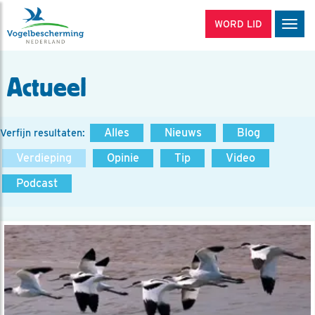
WORD LID
Men
Actueel
Alles
Nieuws
Blog
Verfijn resultaten:
Verdieping
Opinie
Tip
Video
Podcast