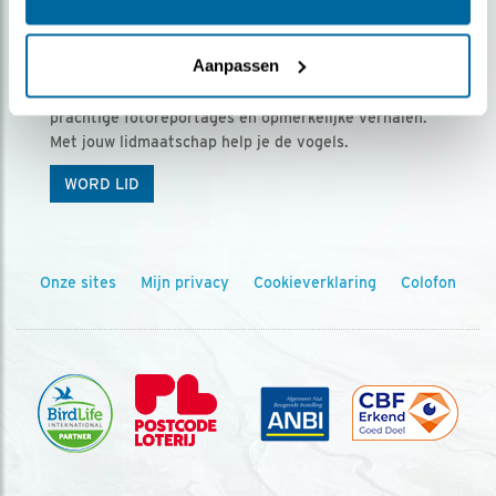
Ontvang 5 x Vogels voor € 36,00 per jaar
Aanpassen
Vogels is het tijdschrift voor onze leden, met
prachtige fotoreportages en opmerkelijke verhalen.
Met jouw lidmaatschap help je de vogels.
WORD LID
Onze sites
Mijn privacy
Cookieverklaring
Colofon