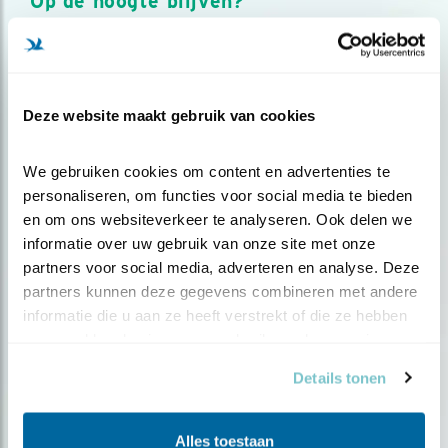
Op de hoogte blijven?
Meld je aan en ontvang nieuws, inspiratie, acties en tips
over vogels en activiteiten van Vogelbescherming.
AANMELDEN VOGELNIEUWS
Deze website maakt gebruik van cookies
Volg ons via social media
We gebruiken cookies om content en advertenties te 
personaliseren, om functies voor social media te bieden 
en om ons websiteverkeer te analyseren. Ook delen we 
informatie over uw gebruik van onze site met onze 
partners voor social media, adverteren en analyse. Deze 
partners kunnen deze gegevens combineren met andere 
informatie die u aan ze heeft verstrekt of die ze hebben 
verzameld op basis van uw gebruik van hun services.
Details tonen
Alles toestaan