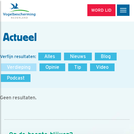
WORD LID
Men
Actueel
Alles
Nieuws
Blog
Verfijn resultaten:
Verdieping
Opinie
Tip
Video
Podcast
Geen resultaten.