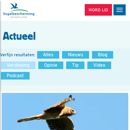
WORD LID
Men
Actueel
Alles
Nieuws
Blog
Verfijn resultaten:
Verdieping
Opinie
Tip
Video
Podcast