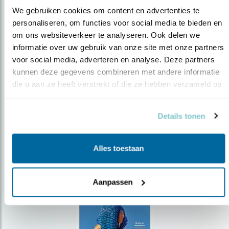
We gebruiken cookies om content en advertenties te 
personaliseren, om functies voor social media te bieden en 
om ons websiteverkeer te analyseren. Ook delen we 
Op de hoogte blijven?
informatie over uw gebruik van onze site met onze partners 
Meld je aan en ontvang nieuws, inspiratie, acties en tips
voor social media, adverteren en analyse. Deze partners 
over vogels en activiteiten van Vogelbescherming.
kunnen deze gegevens combineren met andere informatie 
die u aan ze heeft verstrekt of die ze hebben verzameld op 
AANMELDEN VOGELNIEUWS
basis van uw gebruik van hun services.
Details tonen
Volg ons via social media
Alles toestaan
Aanpassen