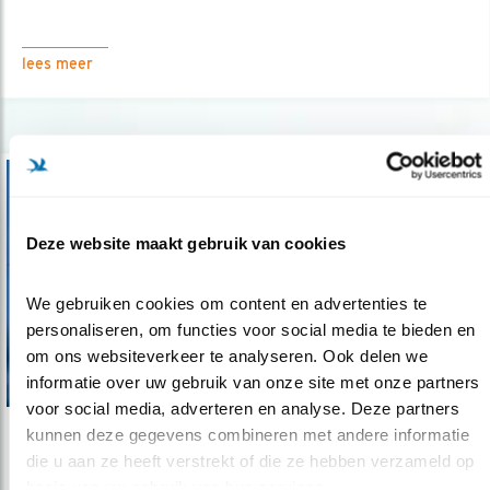
lees meer
Deze website maakt gebruik van cookies
We gebruiken cookies om content en advertenties te 
personaliseren, om functies voor social media te bieden en 
om ons websiteverkeer te analyseren. Ook delen we 
informatie over uw gebruik van onze site met onze partners 
voor social media, adverteren en analyse. Deze partners 
kunnen deze gegevens combineren met andere informatie 
Verdieping
die u aan ze heeft verstrekt of die ze hebben verzameld op 
De wereld rond voor albatrossen
basis van uw gebruik van hun services.