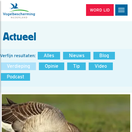
WORD LID
Men
Actueel
Alles
Nieuws
Blog
Verfijn resultaten:
Verdieping
Opinie
Tip
Video
Podcast