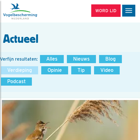
WORD LID
Men
Actueel
Alles
Nieuws
Blog
Verfijn resultaten:
Verdieping
Opinie
Tip
Video
Podcast