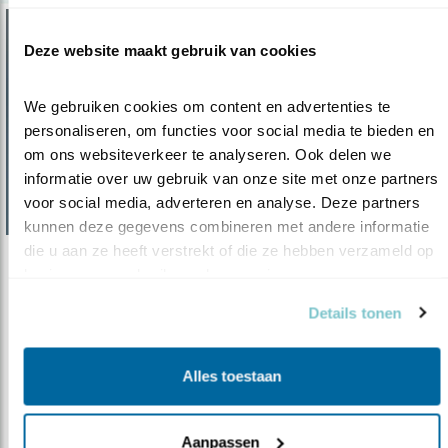
Deze website maakt gebruik van cookies
We gebruiken cookies om content en advertenties te 
personaliseren, om functies voor social media te bieden en 
om ons websiteverkeer te analyseren. Ook delen we 
informatie over uw gebruik van onze site met onze partners 
voor social media, adverteren en analyse. Deze partners 
kunnen deze gegevens combineren met andere informatie 
die u aan ze heeft verstrekt of die ze hebben verzameld op 
Verdieping
basis van uw gebruik van hun services.
Beter riet redt de grote karekiet
Details tonen
07.04.16
Nederland dreigt de grote karekiet – prachtige
voorjaarszanger van het riet..
Alles toestaan
lees meer
Aanpassen