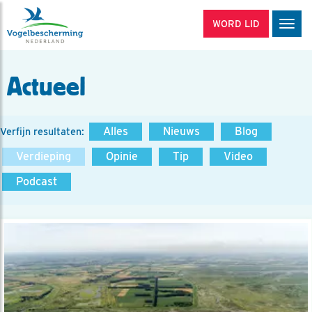
WORD LID
Men
Actueel
Alles
Nieuws
Blog
Verfijn resultaten:
Verdieping
Opinie
Tip
Video
Podcast