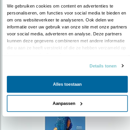
We gebruiken cookies om content en advertenties te 
personaliseren, om functies voor social media te bieden en 
om ons websiteverkeer te analyseren. Ook delen we 
Op de hoogte blijven?
informatie over uw gebruik van onze site met onze partners 
Meld je aan en ontvang nieuws, inspiratie, acties en tips
voor social media, adverteren en analyse. Deze partners 
over vogels en activiteiten van Vogelbescherming.
kunnen deze gegevens combineren met andere informatie 
die u aan ze heeft verstrekt of die ze hebben verzameld op 
AANMELDEN VOGELNIEUWS
basis van uw gebruik van hun services.
Details tonen
Volg ons via social media
Alles toestaan
Aanpassen