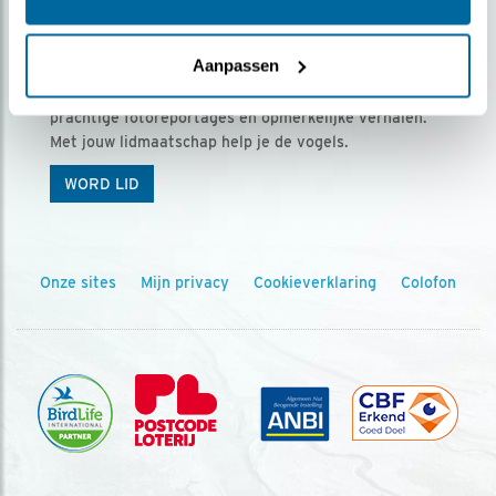
Ontvang 5 x Vogels voor € 36,00 per jaar
Aanpassen
Vogels is het tijdschrift voor onze leden, met
prachtige fotoreportages en opmerkelijke verhalen.
Met jouw lidmaatschap help je de vogels.
WORD LID
Onze sites
Mijn privacy
Cookieverklaring
Colofon