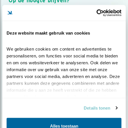
Op de hoogte blijven?
Meld je aan en ontvang nieuws, inspiratie, acties en tips
over vogels en activiteiten van Vogelbescherming.
AANMELDEN VOGELNIEUWS
Deze website maakt gebruik van cookies
Volg ons via social media
We gebruiken cookies om content en advertenties te 
personaliseren, om functies voor social media te bieden 
en om ons websiteverkeer te analyseren. Ook delen we 
informatie over uw gebruik van onze site met onze 
partners voor social media, adverteren en analyse. Deze 
partners kunnen deze gegevens combineren met andere 
informatie die u aan ze heeft verstrekt of die ze hebben 
verzameld op basis van uw gebruik van hun services.
Details tonen
Alles toestaan