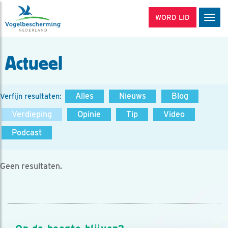
WORD LID
Men
Actueel
Alles
Nieuws
Blog
Verfijn resultaten:
Verdieping
Opinie
Tip
Video
Podcast
Geen resultaten.