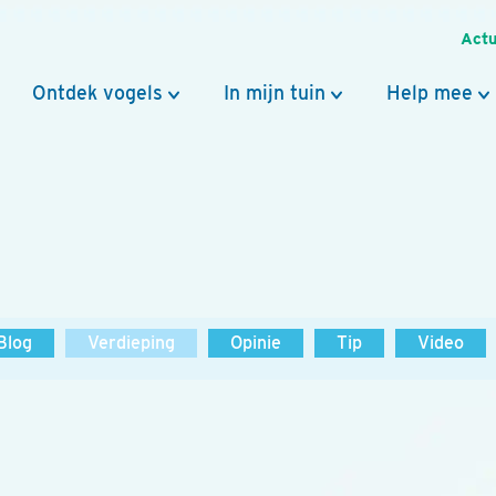
Actu
Ontdek vogels
In mijn tuin
Help mee
Blog
Verdieping
Opinie
Tip
Video