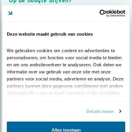
Op de hoogte blijven?
Meld je aan en ontvang nieuws, inspiratie, acties en tips
over vogels en activiteiten van Vogelbescherming.
AANMELDEN VOGELNIEUWS
Deze website maakt gebruik van cookies
Volg ons via social media
We gebruiken cookies om content en advertenties te 
personaliseren, om functies voor social media te bieden 
en om ons websiteverkeer te analyseren. Ook delen we 
informatie over uw gebruik van onze site met onze 
partners voor social media, adverteren en analyse. Deze 
partners kunnen deze gegevens combineren met andere 
informatie die u aan ze heeft verstrekt of die ze hebben 
verzameld op basis van uw gebruik van hun services.
Details tonen
Alles toestaan