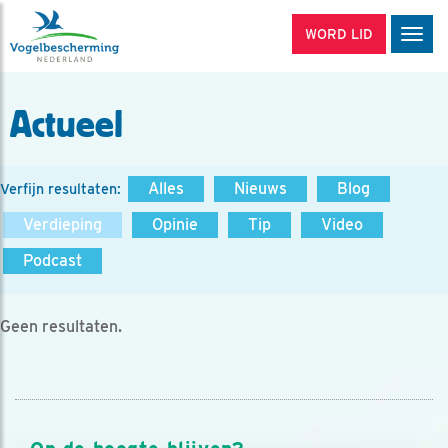
WORD LID
Men
Actueel
Alles
Nieuws
Blog
Verfijn resultaten:
Verdieping
Opinie
Tip
Video
Podcast
Geen resultaten.