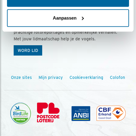
Ontvang 5 x Vogels voor € 36,00 per jaar
Aanpassen
Vogels is het tijdschrift voor onze leden, met
prachtige fotoreportages en opmerkelijke verhalen.
Met jouw lidmaatschap help je de vogels.
WORD LID
Onze sites
Mijn privacy
Cookieverklaring
Colofon